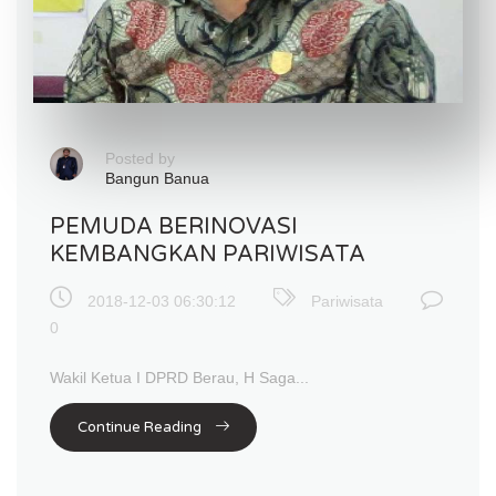
Posted by
Bangun Banua
PEMUDA BERINOVASI
KEMBANGKAN PARIWISATA
2018-12-03 06:30:12
Pariwisata
0
Wakil Ketua I DPRD Berau, H Saga...
Continue Reading