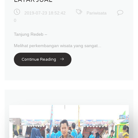
LAYAK JUAL
2019-07-23 18:52:42
Pariwisata
0
Tanjung Redeb –
Melihat perkembangan wisata yang sangat...
Continue Reading