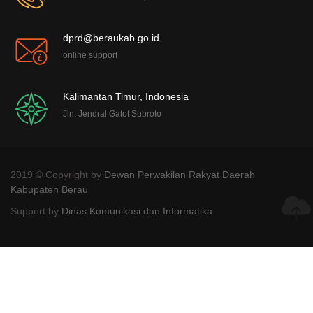
dprd@beraukab.go.id
online support
Kalimantan Timur, Indonesia
Jln. Jendral Gatot Subroto
2019 © Copyright by
Dewan Perwakilan Rakyat Daerah
Kabupaten Berau
Support by
Dinas Komunikasi dan Informatika