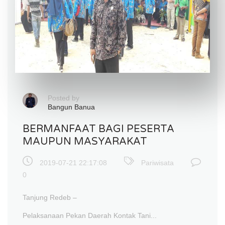
Posted by
Bangun Banua
BERMANFAAT BAGI PESERTA
MAUPUN MASYARAKAT
2019-07-21 22:17:08
Pariwisata
0
Tanjung Redeb –
Pelaksanaan Pekan Daerah Kontak Tani...