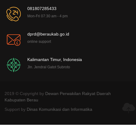
081807285433
Mon-Fri 07:30 am - 4 pm
dprd@beraukab.go.id
online support
Kalimantan Timur, Indonesia
Jln. Jendral Gatot Subroto
2019 © Copyright by
Dewan Perwakilan Rakyat Daerah
Kabupaten Berau
Support by
Dinas Komunikasi dan Informatika