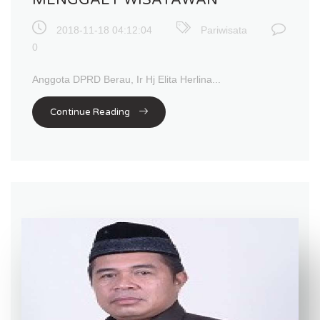
MENGGAET WISATAWAN
2018-11-18 04:12:04
Pariwisata
0
Anggota DPRD Berau, Ir Hj Elita Herlina...
Continue Reading