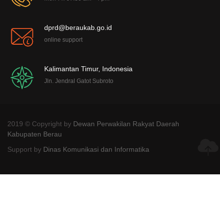
dprd@beraukab.go.id
online support
Kalimantan Timur, Indonesia
Jln. Jendral Gatot Subroto
2019 © Copyright by
Dewan Perwakilan Rakyat Daerah
Kabupaten Berau
Support by
Dinas Komunikasi dan Informatika