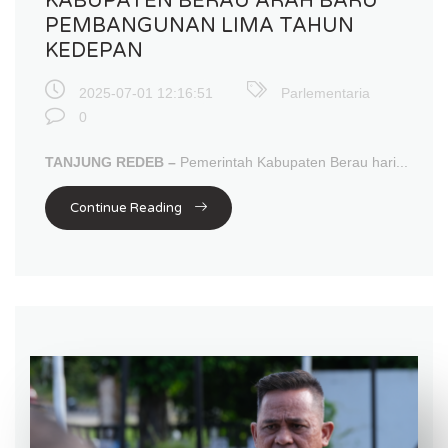
KABUPATEN BERAU ARAH BARU
PEMBANGUNAN LIMA TAHUN
KEDEPAN
2025-07-01 12:16:51
Parlementaria
0
TANJUNG REDEB –
Pemerintah Kabupaten Berau hari...
Continue Reading