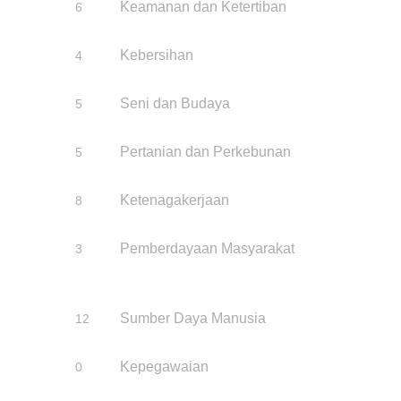
Keamanan dan Ketertiban
6
Kebersihan
4
Seni dan Budaya
5
Pertanian dan Perkebunan
5
Ketenagakerjaan
8
Pemberdayaan Masyarakat
3
Sumber Daya Manusia
12
Kepegawaian
0