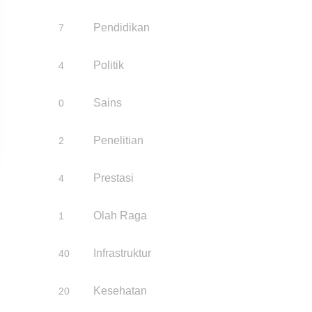
Pendidikan
7
Politik
4
Sains
0
Penelitian
2
Prestasi
4
Olah Raga
1
Infrastruktur
40
Kesehatan
20