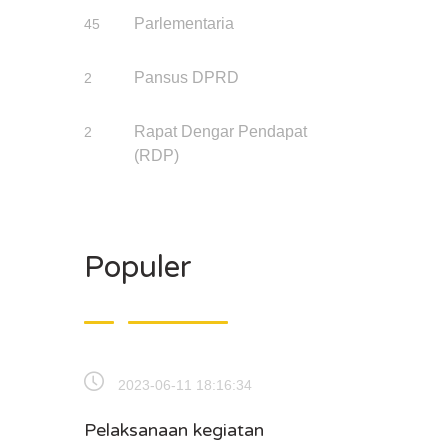
Parlementaria
45
Pansus DPRD
2
Rapat Dengar Pendapat
2
(RDP)
Populer
2023-06-11 18:16:34
Pelaksanaan kegiatan