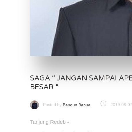
SAGA “ JANGAN SAMPAI APB
BESAR “
Posted by
2019-08-07
Bangun Banua
Tanjung Redeb -