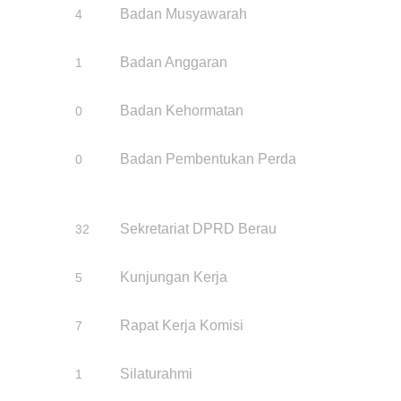
Badan Musyawarah
4
Badan Anggaran
1
Badan Kehormatan
0
Badan Pembentukan Perda
0
Sekretariat DPRD Berau
32
Kunjungan Kerja
5
Rapat Kerja Komisi
7
Silaturahmi
1