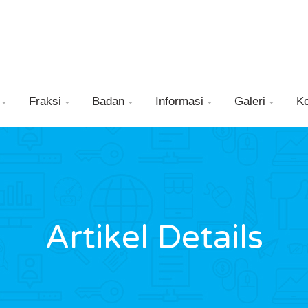
Fraksi
Badan
Informasi
Galeri
K





Artikel Details