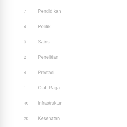
Pendidikan
7
Politik
4
Sains
0
Penelitian
2
Prestasi
4
Olah Raga
1
Infrastruktur
40
Kesehatan
20