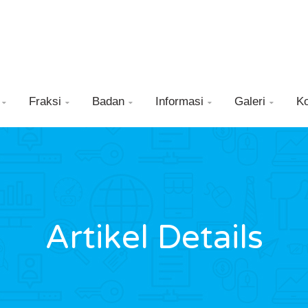
Fraksi
Badan
Informasi
Galeri
K





Artikel Details