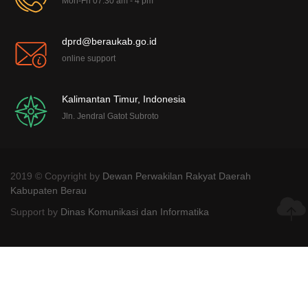
Mon-Fri 07:30 am - 4 pm
dprd@beraukab.go.id
online support
Kalimantan Timur, Indonesia
Jln. Jendral Gatot Subroto
2019 © Copyright by
Dewan Perwakilan Rakyat Daerah
Kabupaten Berau
Support by
Dinas Komunikasi dan Informatika