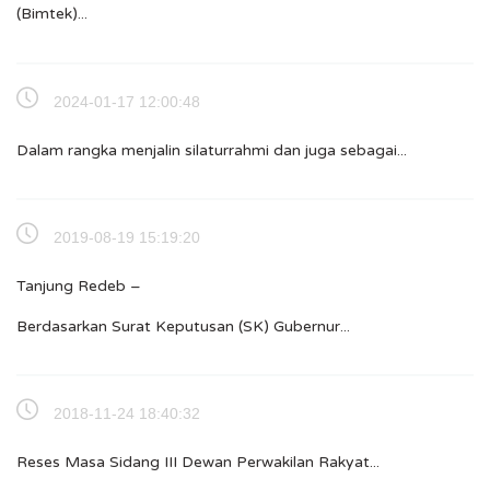
(Bimtek)...
2024-01-17 12:00:48
Dalam rangka menjalin silaturrahmi dan juga sebagai...
2019-08-19 15:19:20
Tanjung Redeb –
Berdasarkan Surat Keputusan (SK) Gubernur...
2018-11-24 18:40:32
Reses Masa Sidang III Dewan Perwakilan Rakyat...